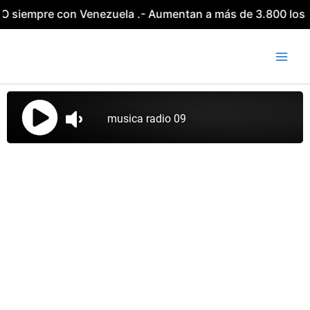
Ir
re con Venezuela .- Aumentan a más de 3.800 los fallecido
al
contenido